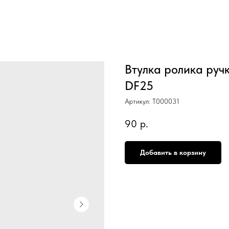
Втулка ролика руч
DF25
Артикул:
T000031
90
р.
Добавить в корзину