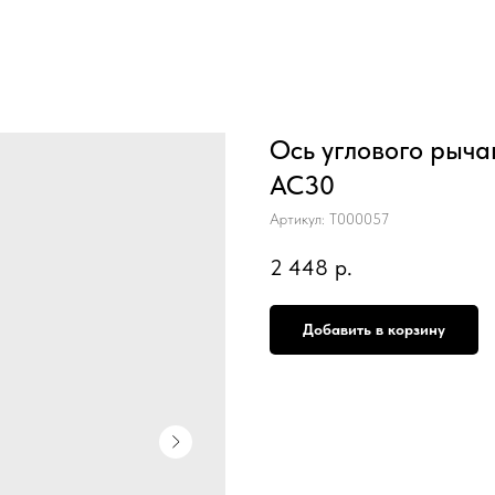
Ось углового рыча
AC30
Артикул:
T000057
2 448
р.
Добавить в корзину