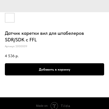
Датчик каретки вил для штабелеров
SDR/SDK с FFL
Артикул:
S000009
4 536
р.
Добавить в корзину
Tilda
Made on