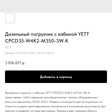
Дизельный погрузчик с кабиной YETT
CPCD35-W4K2-M350-3W-K
YETT
Артикул:
CPCD35-W4K2-M350-3W-K
3 016 017
р.
Добавить в корзину
Дизельный погрузчик с кабиной YETT CPCD35-W4K2-M350-3W-K
представляет собой надежную производительную технику, оборудованную
японским двигателем ISUZU 4JG2. Модель используется для эксплуатации на
открытом воздухе, кратковременное применение в помещениях допускается при
наличии исправной системы вентиляции. Техника имеет широкую область