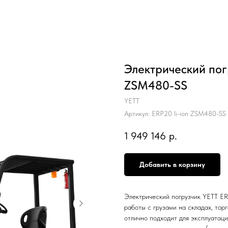
Электрический погр
ZSM480-SS
YETT
Артикул:
ERP20 li-ion ZSM480-SS
1 949 146
р.
Добавить в корзину
Электрический погрузчик YETT ER
работы с грузами на складах, тор
отлично подходит для эксплуатаци