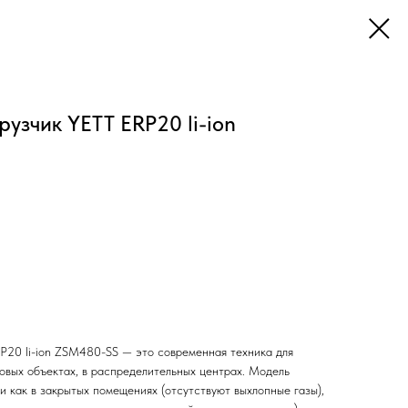
узчик YETT ERP20 li-ion
P20 li-ion ZSM480-SS — это современная техника для
говых объектах, в распределительных центрах. Модель
и как в закрытых помещениях (отсутствуют выхлопные газы),