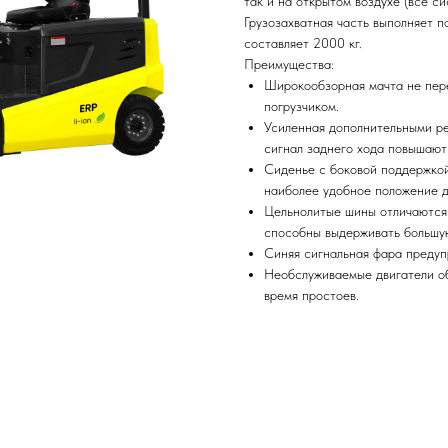
так и на открытом воздухе (все с
Грузозахватная часть выполняет п
составляет 2000 кг.
Преимущества:
Широкообзорная мачта не пер
погрузчиком.
Усиленная дополнительными ре
сигнал заднего хода повышают
Сиденье с боковой поддержкой
наиболее удобное положение д
Цельнолитые шины отличаются 
способны выдерживать большую
Синяя сигнальная фара предуп
Необслуживаемые двигатели о
время простоев.