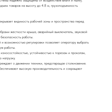
истемы надежно защищены от воздействия влаги и пыли).
одъем товаров на высоту до 4.8 м, грузоподъемность
екрывает видимость рабочей зоны и пространства перед
брами жесткости крыша, аварийный выключатель, звуковой
 безопасность работы.
 и возможностью регулировки позволяет оператору выбрать
ля работы.
износостойкостью, устойчивостью к порезам и проколам,
 нагрузку.
реждает о движении техники, предотвращая столкновения.
беспечивают высокую производительность и сокращают