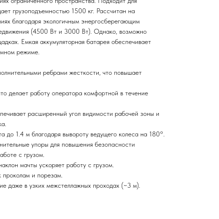
иях ограниченного пространства. Подходит для
дает грузоподъемностью 1500 кг. Рассчитан на
ниях благодаря экологичным энергосберегающим
едвижения (4500 Вт и 3000 Вт). Однако, возможно
щадках. Емкая аккумуляторная батарея обеспечивает
омном режиме.
полнительными ребрами жесткости, что повышает
что делает работу оператора комфортной в течение
печивает расширенный угол видимости рабочей зоны и
ка.
а до 1.4 м благодаря вывороту ведущего колеса на 180°.
нительные упоры для повышения безопасности
аботе с грузом.
аклон мачты ускоряет работу с грузом.
 проколам и порезам.
ие даже в узких межстеллажных проходах (~3 м).