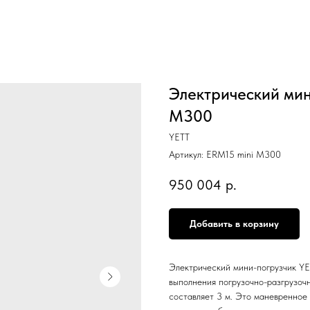
Электрический мин
M300
YETT
Артикул:
ERM15 mini M300
950 004
р.
Добавить в корзину
Электрический мини-погрузчик YE
выполнения погрузочно-разгрузоч
составляет 3 м. Это маневренное