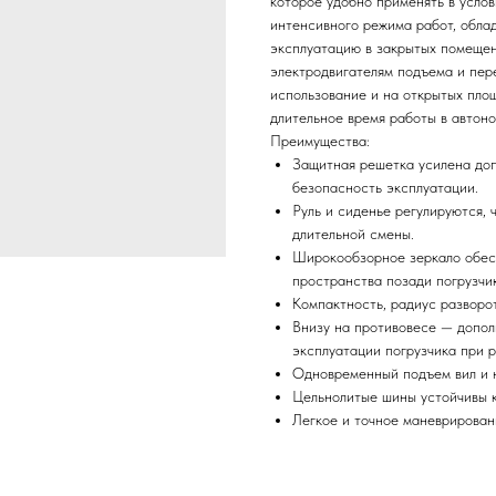
которое удобно применять в услов
интенсивного режима работ, обла
эксплуатацию в закрытых помеще
электродвигателям подъема и пер
использование и на открытых пло
длительное время работы в автон
Преимущества:
Защитная решетка усилена до
безопасность эксплуатации.
Руль и сиденье регулируются, 
длительной смены.
Широкообзорное зеркало обес
пространства позади погрузчи
Компактность, радиус разворот
Внизу на противовесе — допол
эксплуатации погрузчика при р
Одновременный подъем вил и н
Цельнолитые шины устойчивы к
Легкое и точное маневрирован