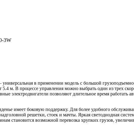
0-3W
версальная в применении модель с большой грузоподъемность
 5.4 м. В процессе управления можно выбрать один из трех ско
ные электродвигатели позволяют длительное время работать ав
сиденье имеет боковую поддержку. Для более удобного обслужив
 надголовной решетки, стоек и мачты. Яркая светодиодная систе
нам становится возможной перевозка хрупких грузов, увеличив