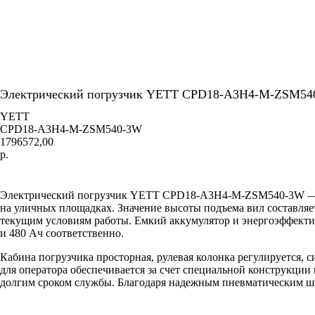
Электрический погрузчик YETT CPD18-A3H4-M-ZSM54
YETT
CPD18-A3H4-M-ZSM540-3W
1796572,00
р.
Добавить в корзину
Электрический погрузчик YETT CPD18-A3H4-M-ZSM540-3W — уни
на уличных площадках. Значение высоты подъема вил составляет
текущим условиям работы. Емкий аккумулятор и энергоэффектив
и 480 Ач соответственно.
Кабина погрузчика просторная, рулевая колонка регулируется, 
для оператора обеспечивается за счет специальной конструкции
долгим сроком службы. Благодаря надежным пневматическим ши