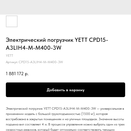
Электрический погрузчик YETT CPD15-
A3LIH4-M-M400-3W
YETT
Артикул:
CPD15-A3LIH4-M-M400-3W
1 881 172
р.
Добавить в корзину
Электрический погрузчик YETT CPD15-A3LIH4-M-M400-3W — универсальная в
применении модель с большой грузоподъемностью (1500 кг), которая
востребована в закрытых помещениях и на уличных площадках. Значение высоты
подъема вил составляет 4 м. В процессе управления можно выбрать один из трех
скоростных режимов, который будет оптимально соответствовать текущим