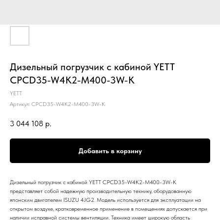
Дизельный погрузчик с кабиной YETT
CPCD35-W4K2-M400-3W-K
YETT
Артикул:
CPCD35-W4K2-M400-3W-K
3 044 108
р.
Добавить в корзину
Дизельный погрузчик с кабиной YETT CPCD35-W4K2-M400-3W-K
представляет собой надежную производительную технику, оборудованную
японским двигателем ISUZU 4JG2. Модель используется для эксплуатации на
открытом воздухе, кратковременное применение в помещениях допускается при
наличии исправной системы вентиляции. Техника имеет широкую область