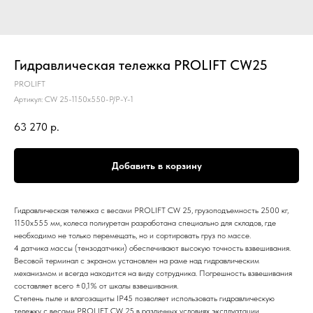
Гидравлическая тележка PROLIFT CW25
PROLIFT
Артикул:
CW 25-1150x550-P/P-Y-1
63 270
р.
Добавить в корзину
Гидравлическая тележка с весами PROLIFT CW 25, грузоподъемность 2500 кг,
1150х555 мм, колеса полиуретан разработана специально для складов, где
необходимо не только перемещать, но и сортировать груз по массе.
4 датчика массы (тензодатчики) обеспечивают высокую точность взвешивания.
Весовой терминал с экраном установлен на раме над гидравлическим
механизмом и всегда находится на виду сотрудника. Погрешность взвешивания
составляет всего ±0,1% от шкалы взвешивания.
Степень пыле и влагозащиты IP45 позволяет использовать гидравлическую
тележку с весами PROLIFT CW 25 в различных условиях эксплуатации.