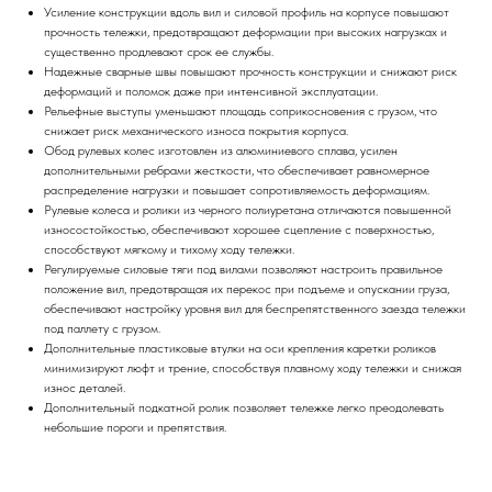
Усиление конструкции вдоль вил и силовой профиль на корпусе повышают
прочность тележки, предотвращают деформации при высоких нагрузках и
существенно продлевают срок ее службы.
Надежные сварные швы повышают прочность конструкции и снижают риск
деформаций и поломок даже при интенсивной эксплуатации.
Рельефные выступы уменьшают площадь соприкосновения с грузом, что
снижает риск механического износа покрытия корпуса.
Обод рулевых колес изготовлен из алюминиевого сплава, усилен
дополнительными ребрами жесткости, что обеспечивает равномерное
распределение нагрузки и повышает сопротивляемость деформациям.
Рулевые колеса и ролики из черного полиуретана отличаются повышенной
износостойкостью, обеспечивают хорошее сцепление с поверхностью,
способствуют мягкому и тихому ходу тележки.
Регулируемые силовые тяги под вилами позволяют настроить правильное
положение вил, предотвращая их перекос при подъеме и опускании груза,
обеспечивают настройку уровня вил для беспрепятственного заезда тележки
под паллету с грузом.
Дополнительные пластиковые втулки на оси крепления каретки роликов
минимизируют люфт и трение, способствуя плавному ходу тележки и снижая
износ деталей.
Дополнительный подкатной ролик позволяет тележке легко преодолевать
небольшие пороги и препятствия.