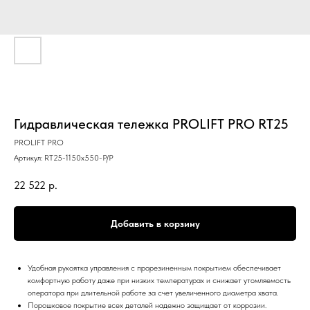
Гидравлическая тележка PROLIFT PRO RT25
PROLIFT PRO
Артикул:
RT25-1150x550-P/P
22 522
р.
Добавить в корзину
Удобная рукоятка управления с прорезиненным покрытием обеспечивает
комфортную работу даже при низких температурах и снижает утомляемость
оператора при длительной работе за счет увеличенного диаметра хвата.
Порошковое покрытие всех деталей надежно защищает от коррозии.