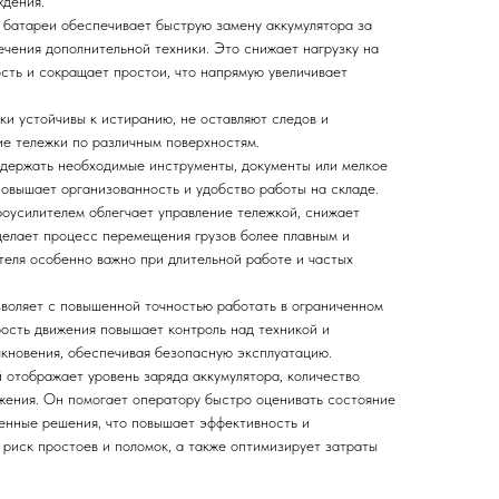
ждения.
 батареи обеспечивает быструю замену аккумулятора за
ечения дополнительной техники. Это снижает нагрузку на
сть и сокращает простои, что напрямую увеличивает
ки устойчивы к истиранию, не оставляют следов и
е тележки по различным поверхностям.
 держать необходимые инструменты, документы или мелкое
повышает организованность и удобство работы на складе.
роусилителем облегчает управление тележкой, снижает
 делает процесс перемещения грузов более плавным и
теля особенно важно при длительной работе и частых
воляет с повышенной точностью работать в ограниченном
ость движения повышает контроль над техникой и
кновения, обеспечивая безопасную эксплуатацию.
отображает уровень заряда аккумулятора, количество
жения. Он помогает оператору быстро оценивать состояние
енные решения, что повышает эффективность и
 риск простоев и поломок, а также оптимизирует затраты