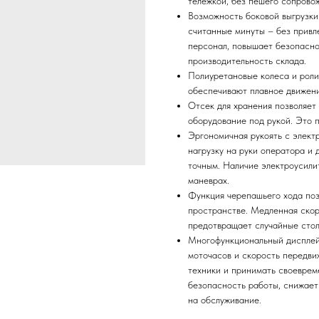
тележкой, без пешего сопрово
Возможность боковой выгрузки
считанные минуты – без привл
персонал, повышает безопасно
производительность склада.
Полиуретановые колеса и роли
обеспечивают плавное движени
Отсек для хранения позволяет
оборудование под рукой. Это 
Эргономичная рукоять с элект
нагрузку на руки оператора и
точным. Наличие электроусили
маневрах.
Функция черепашьего хода поз
пространстве. Медленная скор
предотвращает случайные стол
Многофункциональный дисплей 
моточасов и скорость передви
техники и принимать своеврем
безопасность работы, снижает
на обслуживание.