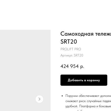
Самоходная тележ
SRT20
PROLIFT PRO
Артикул:
SRT20
424 954
р.
Добавить в корзину
Поручни обеспечивают дополни
снижают риск случайных паден
удобной. Платформа и боковые