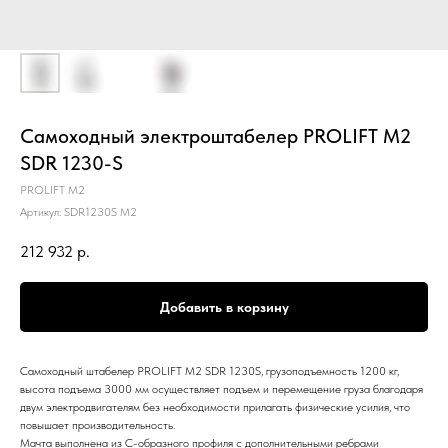
Самоходный электроштабелер PROLIFT M2
SDR 1230-S
PROLIFT M2
Артикул:
SDR1230S M2
212 932
р.
Добавить в корзину
Самоходный штабелер PROLIFT M2 SDR 1230S, грузоподъемность 1200 кг,
высота подъема 3000 мм осуществляет подъем и перемещение груза благодаря
двум электродвигателям без необходимости прилагать физические усилия, что
повышает производительность.
Мачта выполнена из С-образного профиля с дополнительными ребрами