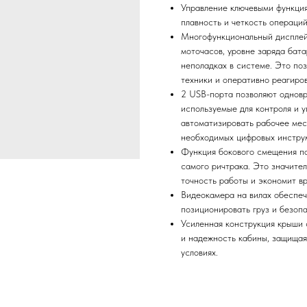
Управление ключевыми функция
плавность и четкость операций
Многофункциональный дисплей
моточасов, уровне заряда бата
неполадках в системе. Это по
техники и оперативно реагиров
2 USB-порта позволяют одновр
используемые для контроля и 
автоматизировать рабочее мес
необходимых цифровых инстру
Функция бокового смещения по
самого ричтрака. Это значите
точность работы и экономит вр
Видеокамера на вилах обеспеч
позиционировать груз и безоп
Усиленная конструкция крыши
и надежность кабины, защищая
условиях.