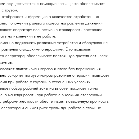
ми осуществляется с помощью клавиш, что обеспечивает
 с грузом.
 отображает информацию о количестве отработанных
реи, положении рулевого колеса, направлении движения,
зволяет оператору полностью контролировать состояние
ать на изменения в ее работе.
еменно подключать различные устройства и оборудование,
управления складскими операциями. Это позволяет
то оператора, обеспечивает постоянную доступность всех
ментов.
зволяет двигать вилы вправо и влево без перемещения
льно ускоряет погрузочно-разгрузочные операции, повышает
емя при работе с грузами в стесненных условиях.
ивает обзор рабочей зоны на высоте, помогает точно
асно маневрировать при работе с высокими стеллажами.
 с ребрами жесткости обеспечивает повышенную прочность
 оператора и снижая риск травм при работе в сложных