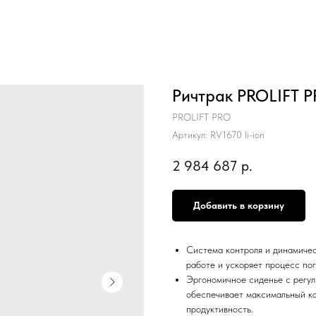
Ричтрак PROLIFT PR
PROLIFT PRO
Артикул:
RV1670 li-ion
2 984 687
р.
Добавить в корзину
Система контроля и динамиче
работе и ускоряет процесс пог
Эргономичное сиденье с регул
обеспечивает максимальный ко
продуктивность.