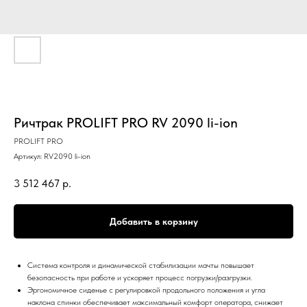
Ричтрак PROLIFT PRO RV 2090 li-ion
PROLIFT PRO
Артикул:
RV2090 li-ion
3 512 467
р.
Добавить в корзину
Система контроля и динамической стабилизации мачты повышает
безопасность при работе и ускоряет процесс погрузки/разгрузки.
Эргономичное сиденье с регулировкой продольного положения и угла
наклона спинки обеспечивает максимальный комфорт оператора, снижает