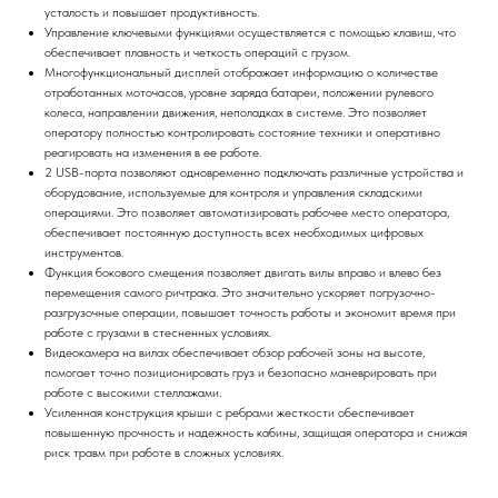
усталость и повышает продуктивность.
Управление ключевыми функциями осуществляется с помощью клавиш, что
обеспечивает плавность и четкость операций с грузом.
Многофункциональный дисплей отображает информацию о количестве
отработанных моточасов, уровне заряда батареи, положении рулевого
колеса, направлении движения, неполадках в системе. Это позволяет
оператору полностью контролировать состояние техники и оперативно
реагировать на изменения в ее работе.
2 USB-порта позволяют одновременно подключать различные устройства и
оборудование, используемые для контроля и управления складскими
операциями. Это позволяет автоматизировать рабочее место оператора,
обеспечивает постоянную доступность всех необходимых цифровых
инструментов.
Функция бокового смещения позволяет двигать вилы вправо и влево без
перемещения самого ричтрака. Это значительно ускоряет погрузочно-
разгрузочные операции, повышает точность работы и экономит время при
работе с грузами в стесненных условиях.
Видеокамера на вилах обеспечивает обзор рабочей зоны на высоте,
помогает точно позиционировать груз и безопасно маневрировать при
работе с высокими стеллажами.
Усиленная конструкция крыши с ребрами жесткости обеспечивает
повышенную прочность и надежность кабины, защищая оператора и снижая
риск травм при работе в сложных условиях.