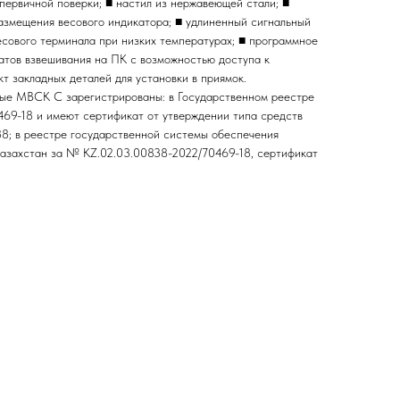
вичной поверки; ■ настил из нержавеющей стали; ■
размещения весового индикатора; ■ удлиненный сигнальный
есового терминала при низких температурах; ■ программное
татов взвешивания на ПК с возможностью доступа к
кт закладных деталей для установки в приямок.
 МВСК С зарегистрированы: в Государственном реестре
69-18 и имеют сертификат от утверждении типа средств
8; в реестре государственной системы обеспечения
Казахстан за № KZ.02.03.00838-2022/70469-18, сертификат