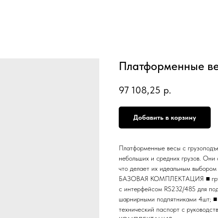
Платформенные в
97 108,25
р.
Добавить в корзину
Платформенные весы с грузоподъе
небольших и средних грузов. Они
что делает их идеальным выбором 
БАЗОВАЯ КОМПЛЕКТАЦИЯ ■ грузоп
с интерфейсом RS232/485 для под
шарнирными подпятниками 4шт; ■ 
технический паспорт с руковод