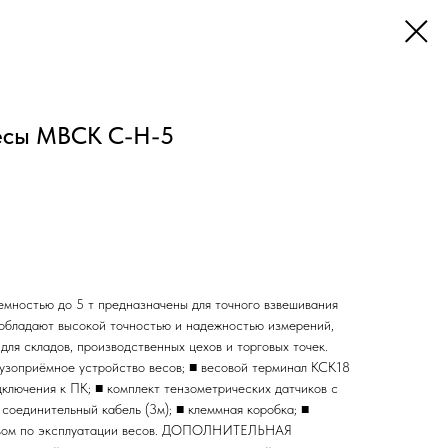
есы МВСК С-Н-5
мностью до 5 т предназначены для точного взвешивания
 обладают высокой точностью и надежностью измерений,
для складов, производственных цехов и торговых точек.
риёмное устройство весов; ■ весовой терминал КСК18
ключения к ПК; ■ комплект тензометрических датчиков с
соединительный кабель (3м); ■ клеммная коробка; ■
ством по эксплуатации весов. ДОПОЛНИТЕЛЬНАЯ