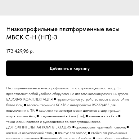
Низкопрофильные платформенные весы
МВСК С-Н (НП)-3
173 429,96
р.
Добавить в корзину
Платформенные весы низкопрофильного типа с грузоподъемностью до 3т
представляют собой удобное оборудование для взвешивания различных грузов.
БАЗОВАЯ КОМПЛЕКТАЦИЯ ■ грузоприёмное устройство весов с высотой не
более 6см; ■ весовой терминал КСК18 с интерфейсом RS232/485 для
подключения к ПК; ■ комплект тензометрических датчиков с шарнирными
подпятниками 4шт; ■ соединительный кабель (3м); ■ клеммная коробка; ■
технический паспорт с руководством по эксплуатации весов.
ДОПОЛНИТЕЛЬНАЯ КОМПЛЕКТАЦИЯ ■ организация первичной поверки; ■
настил из нержавеющей стали; ■ пандус для заезда; ■ стойка для размещения
весового индикатора; ■ удлиненный сигнальный кабель; ■ термобокс для работы