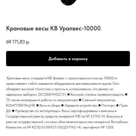
Крановые весы КВ Уралвес-10000
69 171,83
р.
Добавить в корзину
.Крановые весы стандарта КВ Уралвес с грузоподъемностью до 10000 кг
представляют собой надежное оборудование для взвешивания грузов. Они
обладают высокой точностью и просты в использовании, что делает их
идеальным выбором. ОСОБЕННОСТИ: ■ Высокая степень пылевлагозащиты; ■
70 часов непрерывной работы от аккумулятора; ■ Съёмный аккумулятор.
КОМПЛЕКТАЦИЯ: ■ Весы в сборе; ■ Зарядное устройство; ■ Паспорт; ■ Пульт
ДУ; ■ Руководство по эксплуатации. Весы сертифицированы и внесены в
Государственный реестр средств измерений РФ за № 57192-14, Внесены в
реестр государственной системы обеспечения единства измерений Республики
Казахстан за № KZ.02.03.00927-2022/57192-14, сертификат № 1328.